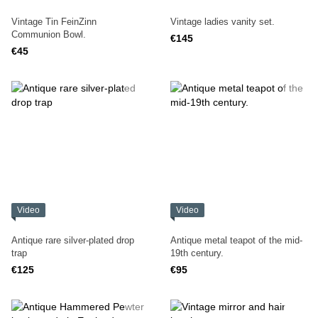
Vintage Tin FeinZinn
Vintage ladies vanity set.
Communion Bowl.
€145
€45
Video
Video
Antique rare silver-plated drop
Antique metal teapot of the mid-
trap
19th century.
€125
€95