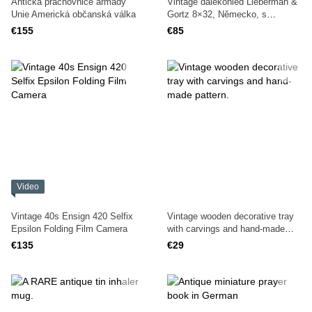
Antická prachovnice armády
Vintage dalekohled Lieberman &
Unie Americká občanská válka
Gortz 8×32, Německo, s
koženým pouzdrem
€155
€85
Video
Vintage 40s Ensign 420 Selfix
Vintage wooden decorative tray
Epsilon Folding Film Camera
with carvings and hand-made
pattern.
€135
€29