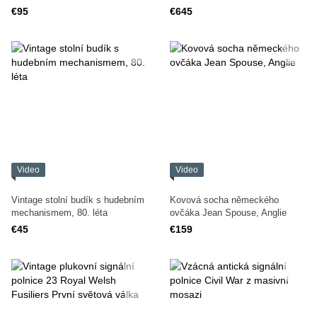
svícen ručně malovaný
€95
€645
Video
Video
Vintage stolní budík s hudebním
Kovová socha německého
mechanismem, 80. léta
ovčáka Jean Spouse, Anglie
€45
€159