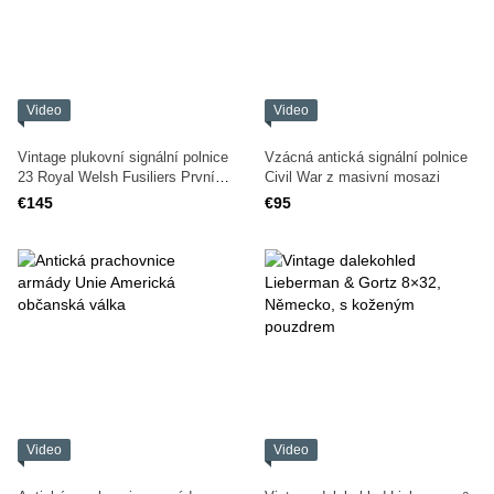
Video
Video
Vintage plukovní signální polnice
Vzácná antická signální polnice
23 Royal Welsh Fusiliers První
Civil War z masivní mosazi
světová válka
€145
€95
Video
Video