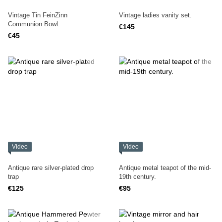
Vintage Tin FeinZinn
Vintage ladies vanity set.
Communion Bowl.
€145
€45
Video
Video
Antique rare silver-plated drop
Antique metal teapot of the mid-
trap
19th century.
€125
€95