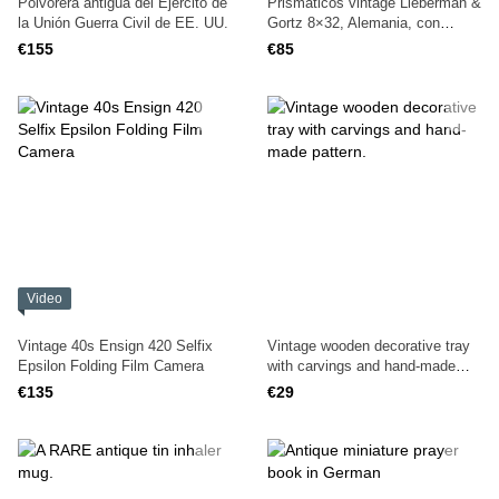
Polvorera antigua del Ejército de
Prismáticos vintage Lieberman &
la Unión Guerra Civil de EE. UU.
Gortz 8×32, Alemania, con
estuche de cuero
€155
€85
Video
Vintage 40s Ensign 420 Selfix
Vintage wooden decorative tray
Epsilon Folding Film Camera
with carvings and hand-made
pattern.
€135
€29