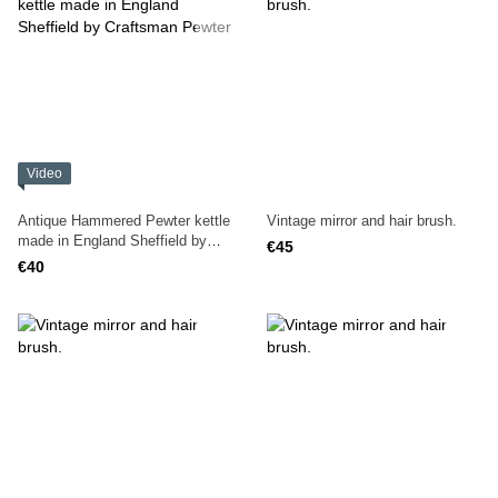
Video
Antique Hammered Pewter kettle
Vintage mirror and hair brush.
made in England Sheffield by
€45
Craftsman Pewter
€40