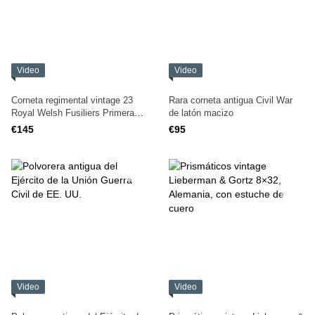
Video
Video
Corneta regimental vintage 23
Rara corneta antigua Civil War
Royal Welsh Fusiliers Primera
de latón macizo
Guerra Mundial
€145
€95
Video
Video