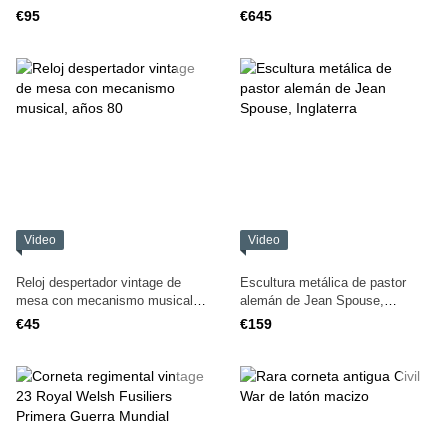
metal pintado a mano
€95
€645
Video
Video
Reloj despertador vintage de
Escultura metálica de pastor
mesa con mecanismo musical,
alemán de Jean Spouse,
años 80
Inglaterra
€45
€159