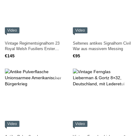
Video
Video
Vintage Regimentsignalhorn 23
Seltenes antikes Signalhorn Civil
Royal Welsh Fusiliers Erster
War aus massivem Messing
Weltkrieg
€145
€95
Video
Video