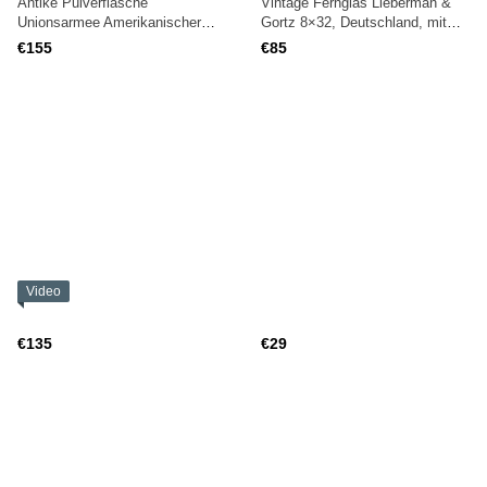
Antike Pulverflasche
Vintage Fernglas Lieberman &
Unionsarmee Amerikanischer
Gortz 8×32, Deutschland, mit
Bürgerkrieg
Lederetui
€155
€85
Video
€135
€29