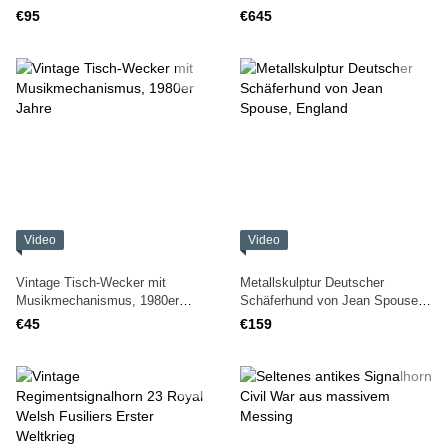
Produktion
Metall-Kerzenhalter
€95
€645
Video
Video
Vintage Tisch-Wecker mit
Metallskulptur Deutscher
Musikmechanismus, 1980er
Schäferhund von Jean Spouse,
Jahre
England
€45
€159