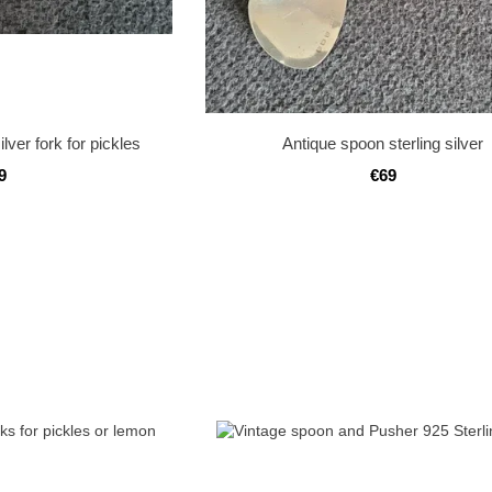
ilver fork for pickles
Antique spoon sterling silver
9
€69