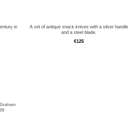
entury in
A set of antique snack knives with a silver handle
and a steel blade.
€125