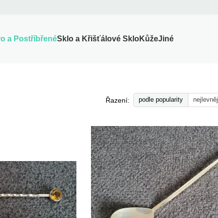
ro a Postříbřené
Sklo a Křišťálové Sklo
Kůže
Jiné
podle popularity
nejlevněj
Řazení: