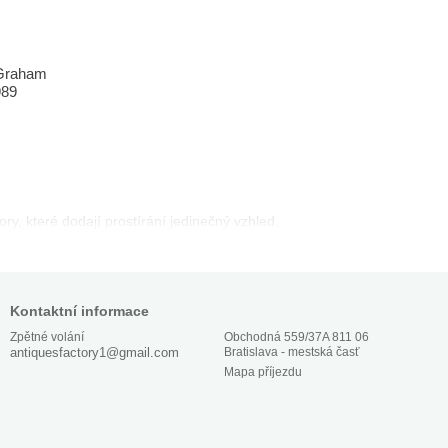
, Graham
989
bory, které dodají prostírání jedinečný vzhled.
Kontaktní informace
Obchodná 559/37A 811 06
Zpětné volání
Bratislava - mestská časť
antiquesfactory1@gmail.com
Mapa příjezdu