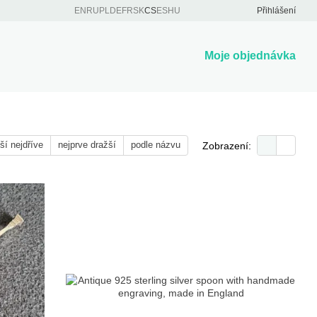
EN
RU
PL
DE
FR
SK
CS
ES
HU
Přihlášení
Moje objednávka
ší nejdříve
nejprve dražší
podle názvu
Zobrazení: