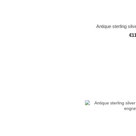
Antique sterling silv
€1