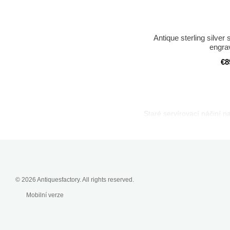
Antique sterling silve
engra
€8
Staré servírovací náčiní na
© 2026 Antiquesfactory. All rights reserved.
Mobilní verze