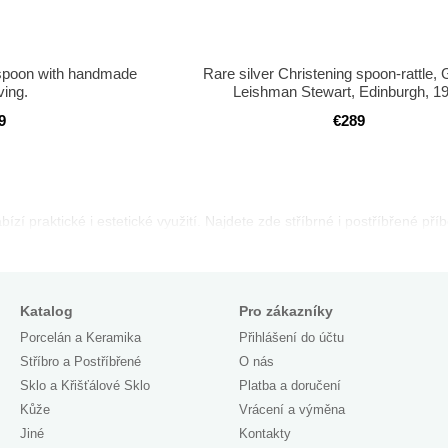
r spoon with handmade
Rare silver Christening spoon-rattle
ving.
Leishman Stewart, Edinburgh, 1
9
€289
bízí praktické i estetické využití. Najdete zde stříbrné i postříbřené pří
Katalog
Pro zákazníky
Porcelán a Keramika
Přihlášení do účtu
Stříbro a Postříbřené
O nás
Sklo a Křišťálové Sklo
Platba a doručení
Kůže
Vrácení a výměna
Jiné
Kontakty