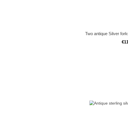
Two antique Silver fork
€1