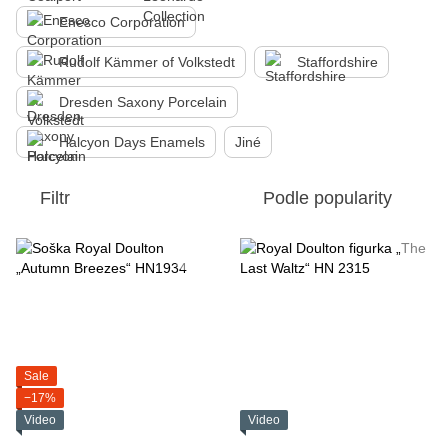
Enesco Corporation
Rudolf Kämmer of Volkstedt
Staffordshire
Dresden Saxony Porcelain
Halcyon Days Enamels
Jiné
Filtr
Podle popularity
Sale
−17%
Video
Video