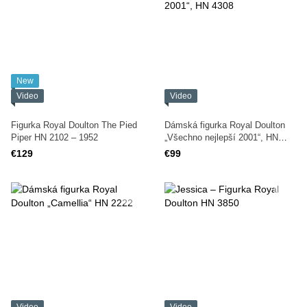
New
Video
Video
Figurka Royal Doulton The Pied
Dámská figurka Royal Doulton
Piper HN 2102 – 1952
„Všechno nejlepší 2001“, HN
4308
€129
€99