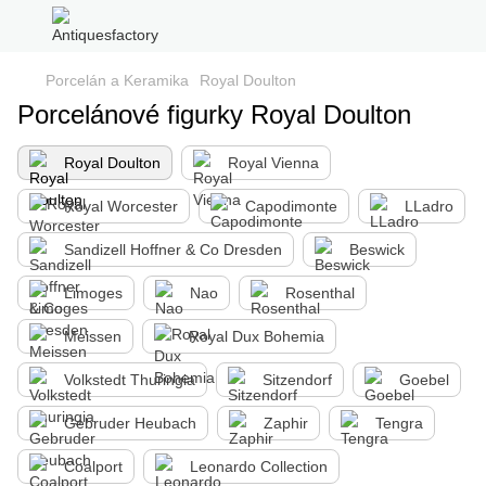
Porcelán a Keramika
Royal Doulton
Porcelánové figurky Royal Doulton
Royal Doulton
Royal Vienna
Royal Worcester
Capodimonte
LLadro
Sandizell Hoffner & Co Dresden
Beswick
Limoges
Nao
Rosenthal
Meissen
Royal Dux Bohemia
Volkstedt Thuringia
Sitzendorf
Goebel
Gebruder Heubach
Zaphir
Tengra
Coalport
Leonardo Collection