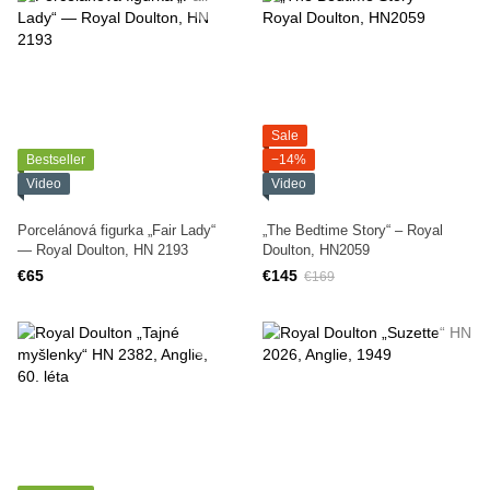
Sale
Bestseller
−14%
Video
Video
Porcelánová figurka „Fair Lady“
„The Bedtime Story“ – Royal
— Royal Doulton, HN 2193
Doulton, HN2059
€65
€145
€169