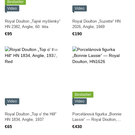
Bestseller
Video
Video
Royal Doulton „Tajné myšlenky“
Royal Doulton „Suzette“ HN
HN 2382, Anglie, 60. léta
2026, Anglie, 1949
€95
€190
Bestseller
Video
Video
Royal Doulton „Top o' the Hill“
Porcelánová figurka „Bonnie
HN 1834, Anglie, 1937
Lassie“ — Royal Doulton,
HN1626
€65
€430