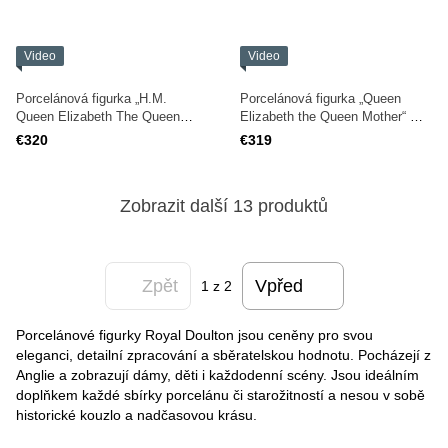
Video
Video
Porcelánová figurka „H.M.
Porcelánová figurka „Queen
Queen Elizabeth The Queen
Elizabeth the Queen Mother“ —
Mother“ — Royal Doulton,
Royal Doulton, HN3189
€320
€319
HN4086
Zobrazit další 13 produktů
Zpět
Vpřed
1
z 2
Porcelánové figurky Royal Doulton jsou ceněny pro svou
eleganci, detailní zpracování a sběratelskou hodnotu. Pocházejí z
Anglie a zobrazují dámy, děti i každodenní scény. Jsou ideálním
doplňkem každé sbírky porcelánu či starožitností a nesou v sobě
historické kouzlo a nadčasovou krásu.