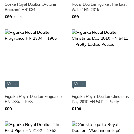
Soška Royal Doulton „Autumn
Royal Doulton figurka „The Last
Breezes“ HN1934
Waltz“ HN 2315
€99
€99
€119
Video
Video
Figurka Royal Doulton Fragrance
Figurka Royal Doulton Christmas
HN 2334 – 1965
Day 2010 HN 5411 – Pretty
Ladies Petites
€99
€199