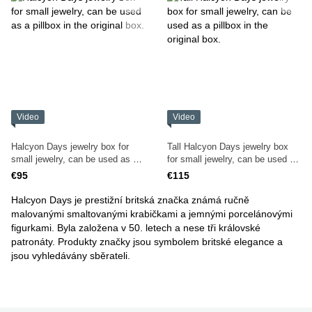
Video
Video
Halcyon Days jewelry box for
Tall Halcyon Days jewelry box
small jewelry, can be used as a
for small jewelry, can be used as
pillbox in the original box.
a pillbox in the original box.
€95
€115
Halcyon Days je prestižní britská značka známá ručně
malovanými smaltovanými krabičkami a jemnými porcelánovými
figurkami. Byla založena v 50. letech a nese tři královské
patronáty. Produkty značky jsou symbolem britské elegance a
jsou vyhledávány sběrateli.