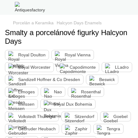
Porcelán a Keramika
Halcyon Days Enamels
Smalty a porcelánové figurky Halcyon
Days
Royal Doulton
Royal Vienna
Royal Worcester
Capodimonte
LLadro
Sandizell Hoffner & Co Dresden
Beswick
Limoges
Nao
Rosenthal
Meissen
Royal Dux Bohemia
Volkstedt Thuringia
Sitzendorf
Goebel
Gebruder Heubach
Zaphir
Tengra