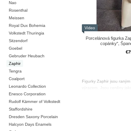
Nao
Rosenthal
Meissen
Royal Dux Bohemia
Video
Volkstedt Thuringia
Porcelánová figurka Zap
Sitzendorf
copánky“, Španě
Goebel
€7
Gebruder Heubach
Zaphir
Tengra
Coalport
Figurky Zaphir jsou raným 
Leonardo Collection
výrazem. Jsou ceněny jako
Enesco Corporation
Rudolf Kämmer of Volkstedt
Staffordshire
Dresden Saxony Porcelain
Halcyon Days Enamels