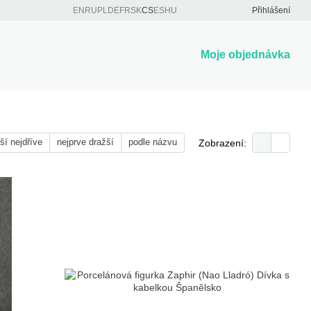
EN
RU
PL
DE
FR
SK
CS
ES
HU
Přihlášení
Moje objednávka
ší nejdříve
nejprve dražší
podle názvu
Zobrazení: