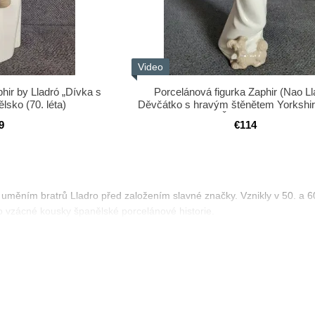
Video
hir by Lladró „Dívka s
Porcelánová figurka Zaphir (Nao Ll
lsko (70. léta)
Děvčátko s hravým štěnětem Yorkshire
Španělsko
9
€114
uměním bratrů Lladro před založením slavné značky. Vznikly v 50. a 60.
 vzácné kousky španělské porcelánové historie.