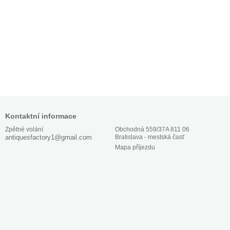
Kontaktní informace
Obchodná 559/37A 811 06
Zpětné volání
Bratislava - mestská časť
antiquesfactory1@gmail.com
Mapa příjezdu