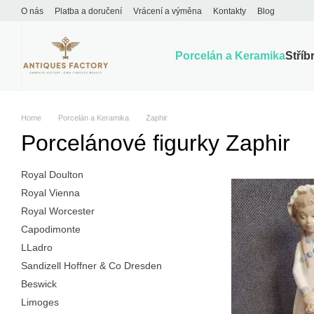
Перейти к основному контенту
O nás
Platba a doručení
Vrácení a výměna
Kontakty
Blog
Porcelán a Keramika
Stříb
Home
Porcelán a Keramika
Zaphir
Porcelánové figurky Zaphir
Royal Doulton
Royal Vienna
Royal Worcester
Capodimonte
LLadro
Sandizell Hoffner & Co Dresden
Beswick
Limoges