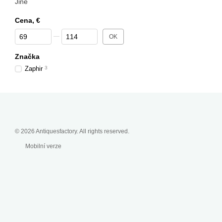
Jiné
Cena, €
От Cena, €
До Cena, €
OK
Značka
Zaphir
3
© 2026 Antiquesfactory. All rights reserved.
Mobilní verze