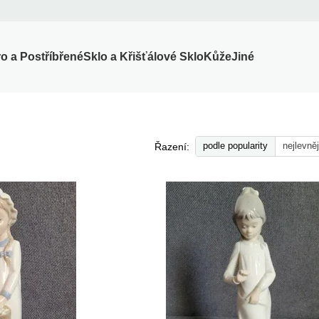
ro a Postříbřené
Sklo a Křišťálové Sklo
Kůže
Jiné
podle popularity
nejlevněj
Řazení: