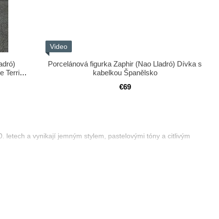
Video
adró)
Porcelánová figurka Zaphir (Nao Lladró) Dívka s
 Terrier
kabelkou Španělsko
€69
 letech a vynikají jemným stylem, pastelovými tóny a citlivým