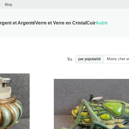
s
Blog
rgent et Argenté
Verre et Verre en Cristal
Cuir
Autre
par popularité
Moins cher e
Tri: