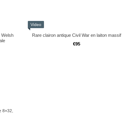
Video
l Welsh
Rare clairon antique Civil War en laiton massif
ale
€95