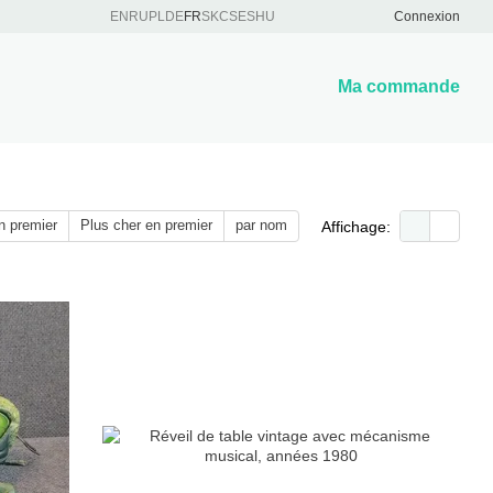
EN
RU
PL
DE
FR
SK
CS
ES
HU
Connexion
Ma commande
n premier
Plus cher en premier
par nom
Affichage: