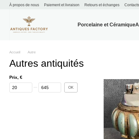
Перейти к основному контенту
À propos de nous
Paiement et livraison
Retours et échanges
Contact
Porcelaine et Céramique
A
Accueil
Autre
Autres antiquités
Prix, €
От Prix, €
До Prix, €
OK