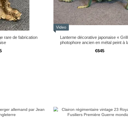
Video
e rare de fabrication
Lanterne décorative japonaise « Gril
aise
photophore ancien en métal peint à 
5
€645