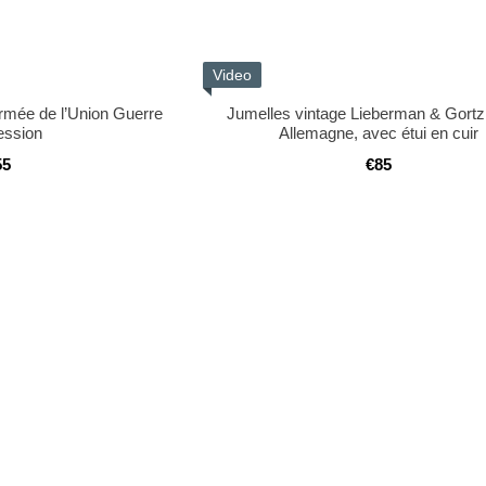
Video
Armée de l’Union Guerre
Jumelles vintage Lieberman & Gortz
ession
Allemagne, avec étui en cuir
55
€85