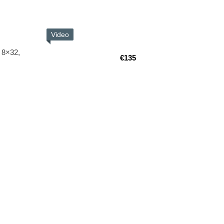
Video
 8×32,
€135