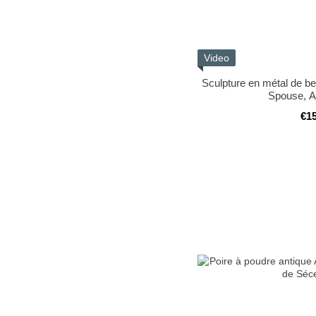
Video
Sculpture en métal de b
Spouse, A
€1