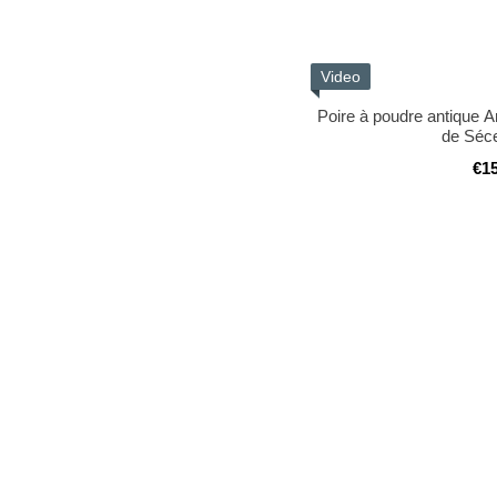
Video
Poire à poudre antique 
de Séc
€1