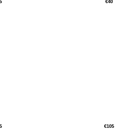
5
€40
5
€105