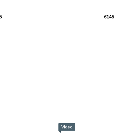
5
€145
Video