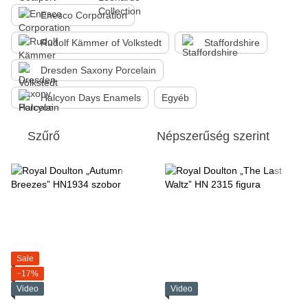
Enesco Corporation
Rudolf Kämmer of Volkstedt
Staffordshire
Dresden Saxony Porcelain
Halcyon Days Enamels
Egyéb
Szűrő
Népszerűség szerint
Sale
−17%
Video
Video