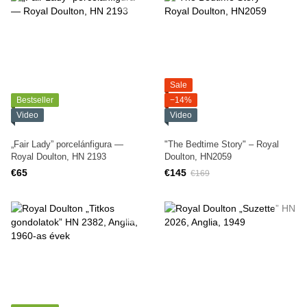
Sale
Bestseller
−14%
Video
Video
„Fair Lady” porcelánfigura —
"The Bedtime Story" – Royal
Royal Doulton, HN 2193
Doulton, HN2059
€65
€145
€169