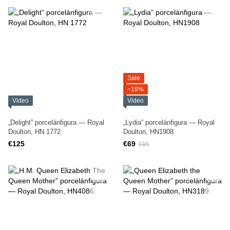
Sale
−19%
Video
Video
„Delight” porcelánfigura — Royal
„Lydia” porcelánfigura — Royal
Doulton, HN 1772
Doulton, HN1908
€125
€69
€85