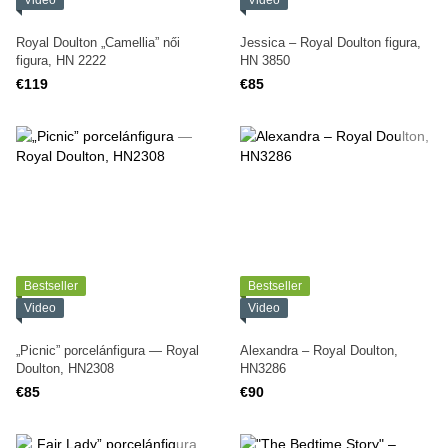
Video
Video
Royal Doulton „Camellia” női
Jessica – Royal Doulton figura,
figura, HN 2222
HN 3850
€119
€85
Bestseller
Bestseller
Video
Video
„Picnic” porcelánfigura — Royal
Alexandra – Royal Doulton,
Doulton, HN2308
HN3286
€85
€90