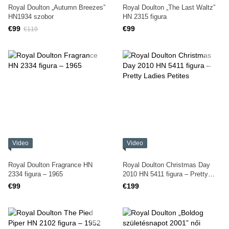
Royal Doulton „Autumn Breezes”
Royal Doulton „The Last Waltz”
HN1934 szobor
HN 2315 figura
€99
€99
€119
Video
Video
Royal Doulton Fragrance HN
Royal Doulton Christmas Day
2334 figura – 1965
2010 HN 5411 figura – Pretty
Ladies Petites
€99
€199