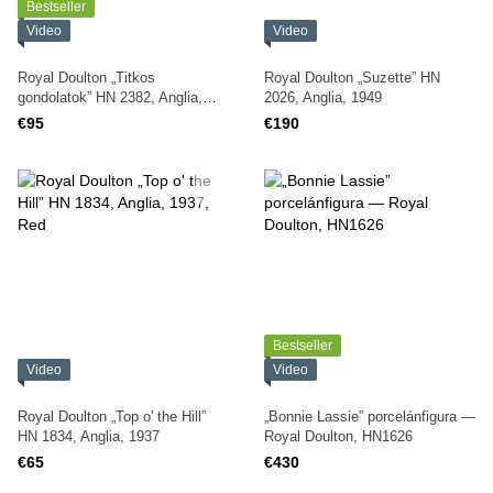
Bestseller
Video
Video
Royal Doulton „Titkos
Royal Doulton „Suzette” HN
gondolatok” HN 2382, Anglia,
2026, Anglia, 1949
1960-as évek
€95
€190
Bestseller
Video
Video
Royal Doulton „Top o' the Hill”
„Bonnie Lassie” porcelánfigura —
HN 1834, Anglia, 1937
Royal Doulton, HN1626
€65
€430