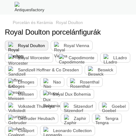
Porcelán és Kerámia
Royal Doulton
Royal Doulton porcelánfigurák
Royal Doulton
Royal Vienna
Royal Worcester
Capodimonte
LLadro
Sandizell Hoffner & Co Dresden
Beswick
Limoges
Nao
Rosenthal
Meissen
Royal Dux Bohemia
Volkstedt Thuringia
Sitzendorf
Goebel
Gebruder Heubach
Zaphir
Tengra
Coalport
Leonardo Collection