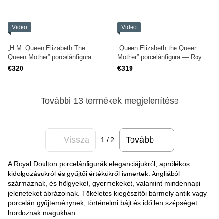
Video
Video
„H.M. Queen Elizabeth The
„Queen Elizabeth the Queen
Queen Mother” porcelánfigura —
Mother” porcelánfigura — Royal
Royal Doulton, HN4086
Doulton, HN3189
€320
€319
További 13 termékek megjelenítése
Vissza
Tovább
1
/ 2
A Royal Doulton porcelánfigurák eleganciájukról, aprólékos
kidolgozásukról és gyűjtői értékükről ismertek. Angliából
származnak, és hölgyeket, gyermekeket, valamint mindennapi
jeleneteket ábrázolnak. Tökéletes kiegészítői bármely antik vagy
porcelán gyűjteménynek, történelmi bájt és időtlen szépséget
hordoznak magukban.