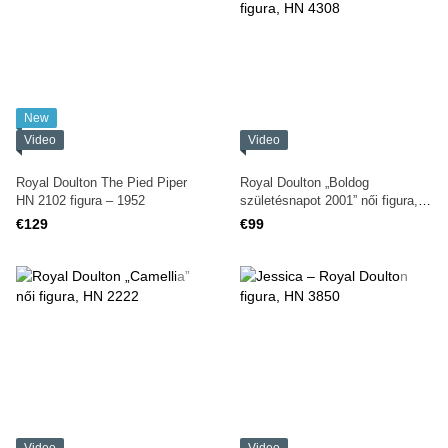
New
Video
Video
Royal Doulton The Pied Piper
Royal Doulton „Boldog
HN 2102 figura – 1952
születésnapot 2001” női figura,
HN 4308
€129
€99