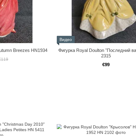
Видео
Autumn Breezes HN1934
Фигурка Royal Doulton "Последний в
2315
€119
€99