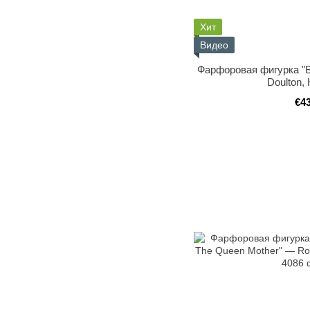
Хит
Видео
Фарфоровая фигурка "B
Doulton,
€4