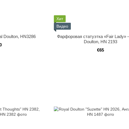
Хит
Видео
l Doulton, HN3286
Фарфоровая статуэтка «Fair Lady» 
Doulton, HN 2193
0
€65