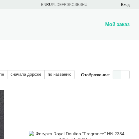
EN
RU
PL
DE
FR
SK
CS
ES
HU
Вход
Мой заказ
ле
сначала дороже
по названию
Отображение: