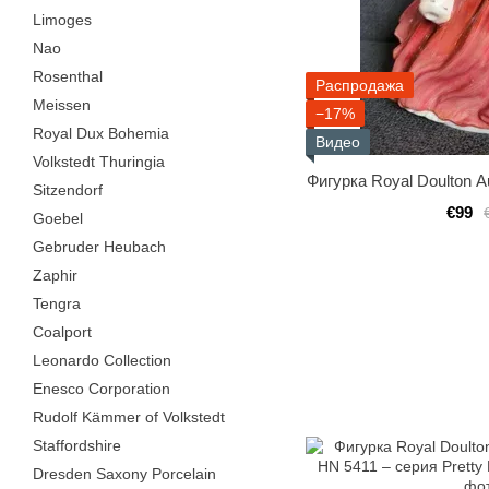
Limoges
Nao
Rosenthal
Распродажа
Meissen
−17%
Royal Dux Bohemia
Видео
Volkstedt Thuringia
Фигурка Royal Doulton 
Sitzendorf
€99
Goebel
Gebruder Heubach
Zaphir
Tengra
Coalport
Leonardo Collection
Enesco Corporation
Rudolf Kämmer of Volkstedt
Staffordshire
Dresden Saxony Porcelain