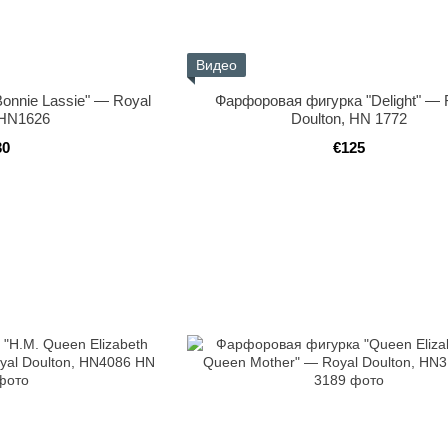
Видео
onnie Lassie" — Royal
Фарфоровая фигурка "Delight" — 
 HN1626
Doulton, HN 1772
30
€125