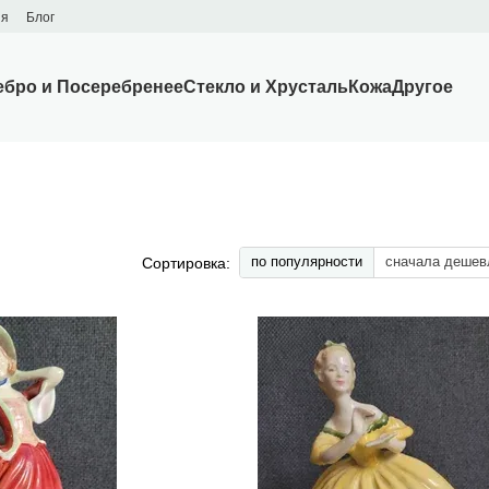
ия
Блог
ебро и Посеребренее
Стекло и Хрусталь
Кожа
Другое
l
по популярности
сначала дешев
Сортировка: