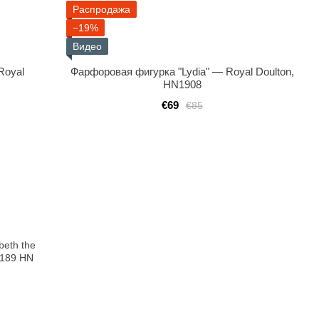
Распродажа
−19%
Видео
Royal
Фарфоровая фигурка "Lydia" — Royal Doulton,
HN1908
€69
€85