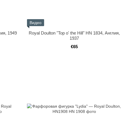
Видео
лия, 1949
Royal Doulton "Top o' the Hill" HN 1834, Англия,
1937
€65