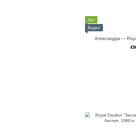
Хит
Видео
Александра — Roya
€9