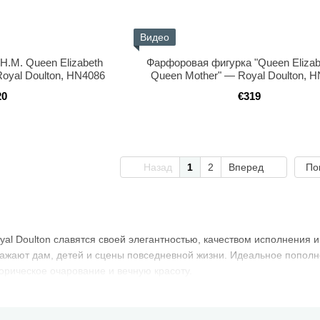
Видео
H.M. Queen Elizabeth
Фарфоровая фигурка "Queen Elizab
oyal Doulton, HN4086
Queen Mother" — Royal Doulton, 
20
€319
Назад
1
2
Вперед
По
l Doulton славятся своей элегантностью, качеством исполнения и
ражают дам, детей и сцены повседневной жизни. Идеальное попол
торическое очарование и вечную красоту.