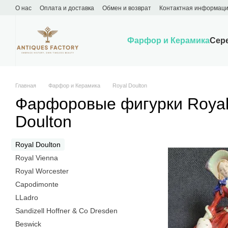
Перейти к основному контенту
О нас
Оплата и доставка
Обмен и возврат
Контактная информац
Фарфор и Керамика
Сер
Главная
Фарфор и Керамика
Royal Doulton
Фарфоровые фигурки Roya
Doulton
Royal Doulton
Royal Vienna
Royal Worcester
Capodimonte
LLadro
Sandizell Hoffner & Co Dresden
Beswick