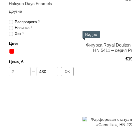
Halcyon Days Enamels
Другие
Распродажа
3
Новинка
2
Хит
5
Видео
Цвет
Фигурка Royal Doulton
HN 5411 – серия Pre
€1
Цена, €
От Цена, €
До Цена, €
OK