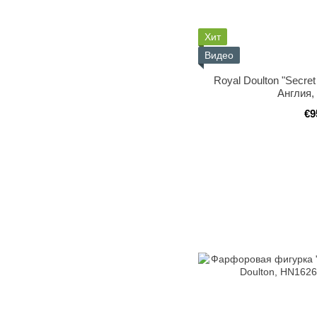
Хит
Видео
Royal Doulton "Secre
Англия,
€9