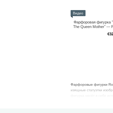
Видео
Фарфоровая фигурка "
The Queen Mother" — R
€3
Фарфоровые фигурки Roya
изящные статуэтки изоб
фигурка несёт в себе ис