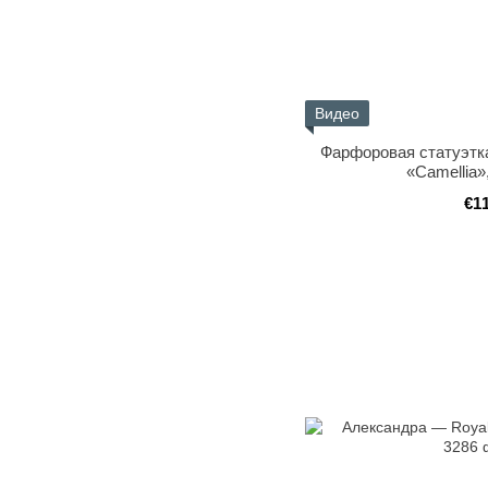
Видео
Фарфоровая статуэтка
«Camellia»
€1