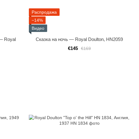
Распродажа
−14%
Видео
— Royal
Сказка на ночь — Royal Doulton, HN2059
€145
€169