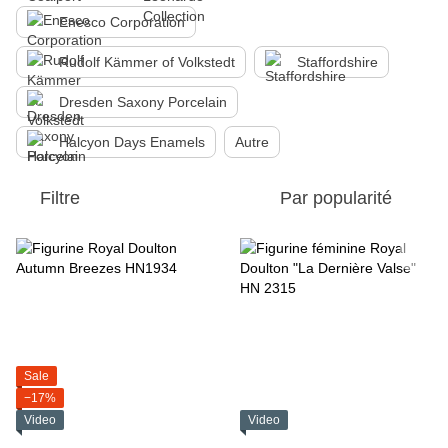
Enesco Corporation
Rudolf Kämmer of Volkstedt
Staffordshire
Dresden Saxony Porcelain
Halcyon Days Enamels
Autre
Filtre
Par popularité
Sale
−17%
Video
Video