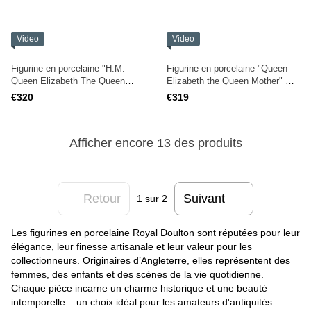
Video
Video
Figurine en porcelaine "H.M.
Figurine en porcelaine "Queen
Queen Elizabeth The Queen
Elizabeth the Queen Mother" —
Mother" — Royal Doulton,
Royal Doulton, HN3189
€320
€319
HN4086
Afficher encore 13 des produits
Retour
Suivant
1
sur 2
Les figurines en porcelaine Royal Doulton sont réputées pour leur
élégance, leur finesse artisanale et leur valeur pour les
collectionneurs. Originaires d’Angleterre, elles représentent des
femmes, des enfants et des scènes de la vie quotidienne.
Chaque pièce incarne un charme historique et une beauté
intemporelle – un choix idéal pour les amateurs d'antiquités.