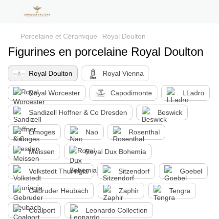
Porcelaine et Céramique
Royal Doulton
Figurines en porcelaine Royal Doulton
Royal Doulton
Royal Vienna
Royal Worcester
Capodimonte
LLadro
Sandizell Hoffner & Co Dresden
Beswick
Limoges
Nao
Rosenthal
Meissen
Royal Dux Bohemia
Volkstedt Thuringia
Sitzendorf
Goebel
Gebruder Heubach
Zaphir
Tengra
Coalport
Leonardo Collection