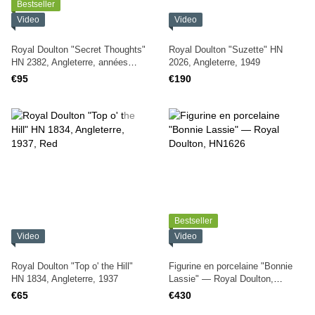
Bestseller
Video
Video
Royal Doulton "Secret Thoughts"
Royal Doulton "Suzette" HN
HN 2382, Angleterre, années
2026, Angleterre, 1949
1960
€95
€190
Bestseller
Video
Video
Royal Doulton "Top o' the Hill"
Figurine en porcelaine "Bonnie
HN 1834, Angleterre, 1937
Lassie" — Royal Doulton,
HN1626
€65
€430