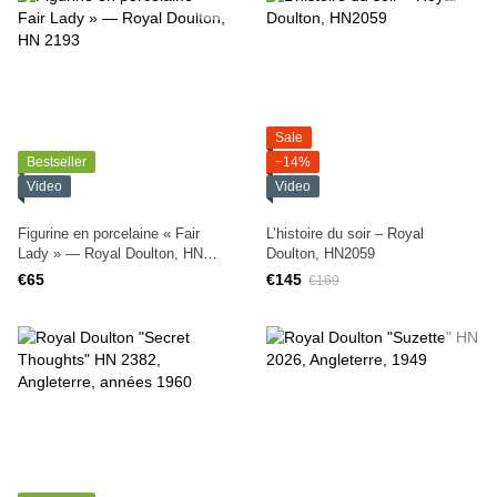
Sale
Bestseller
−14%
Video
Video
Figurine en porcelaine « Fair
L’histoire du soir – Royal
Lady » — Royal Doulton, HN
Doulton, HN2059
2193
€65
€145
€169