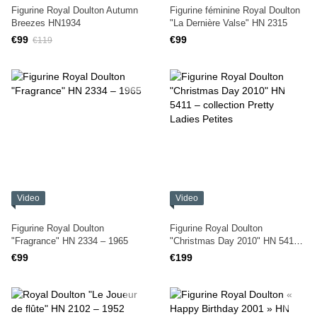
Figurine Royal Doulton Autumn
Figurine féminine Royal Doulton
Breezes HN1934
"La Dernière Valse" HN 2315
€99
€99
€119
Video
Video
Figurine Royal Doulton
Figurine Royal Doulton
"Fragrance" HN 2334 – 1965
"Christmas Day 2010" HN 5411
– collection Pretty Ladies Petites
€99
€199