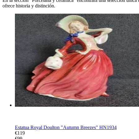
En la sección “Porcelana y cerámica” encontrará una selección única 
ofrece historia y distinción.
Sale
−17%
Video
Estatua Royal Doulton "Autumn Breezes" HN1934
€119
€99