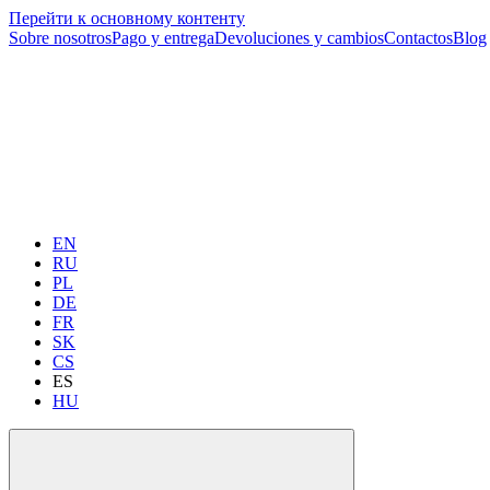
Перейти к основному контенту
Sobre nosotros
Pago y entrega
Devoluciones y cambios
Contactos
Blog
EN
RU
PL
DE
FR
SK
CS
ES
HU