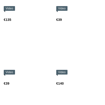
Video
Video
€135
€39
Video
Video
€39
€140