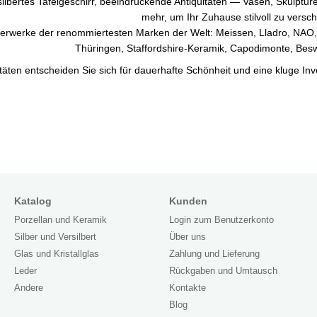
silbertes Tafelgeschirr, beeindruckende Antiquitäten — Vasen, Skulptur
mehr, um Ihr Zuhause stilvoll zu versc
sterwerke der renommiertesten Marken der Welt: Meissen, Lladro, NAO,
Thüringen, Staffordshire-Keramik, Capodimonte, Besw
äten entscheiden Sie sich für dauerhafte Schönheit und eine kluge Inve
Katalog
Kunden
Porzellan und Keramik
Login zum Benutzerkonto
Silber und Versilbert
Über uns
Glas und Kristallglas
Zahlung und Lieferung
Leder
Rückgaben und Umtausch
Andere
Kontakte
Blog