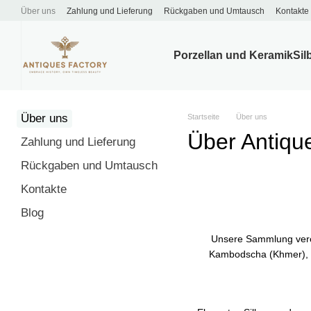
Перейти к основному контенту
Über uns
Zahlung und Lieferung
Rückgaben und Umtausch
Kontakte
Porzellan und Keramik
Sil
Über uns
Startseite
Über uns
Über Antiqu
Zahlung und Lieferung
Rückgaben und Umtausch
Kontakte
Blog
Unsere Sammlung verei
Kambodscha (Khmer), Ir