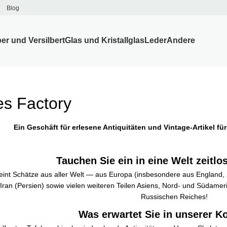
Blog
ber und Versilbert
Glas und Kristallglas
Leder
Andere
es Factory
Ein Geschäft für erlesene Antiquitäten und Vintage-Artikel f
Tauchen Sie ein in eine Welt zeitlo
nt Schätze aus aller Welt — aus Europa (insbesondere aus England, Fr
an (Persien) sowie vielen weiteren Teilen Asiens, Nord- und Südamerik
Russischen Reiches!
Was erwartet Sie in unserer Ko