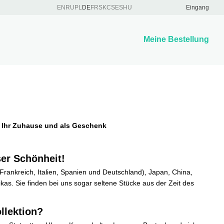
EN
RU
PL
DE
FR
SK
CS
ES
HU
Eingang
Meine Bestellung
ür Ihr Zuhause und als Geschenk
ser Schönheit!
ankreich, Italien, Spanien und Deutschland), Japan, China,
as. Sie finden bei uns sogar seltene Stücke aus der Zeit des
llektion?