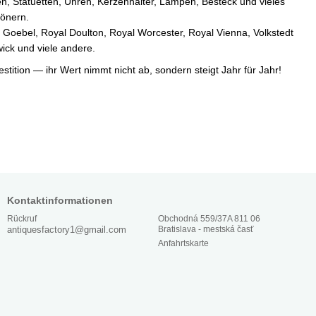
en, Statuetten, Uhren, Kerzenhalter, Lampen, Besteck und vieles
hönern.
 Goebel, Royal Doulton, Royal Worcester, Royal Vienna, Volkstedt
ick und viele andere.
stition — ihr Wert nimmt nicht ab, sondern steigt Jahr für Jahr!
Kontaktinformationen
Obchodná 559/37A 811 06
Rückruf
Bratislava - mestská časť
antiquesfactory1@gmail.com
Anfahrtskarte