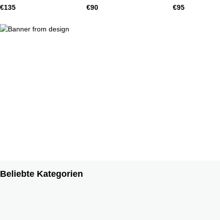
Spanien
England, 1960er
€135
€90
€95
Beliebte Kategorien