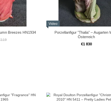
Video
utumn Breezes HN1934
Porzellanfigur "Thalia" – Augarten 
Österreich
€119
€1 830