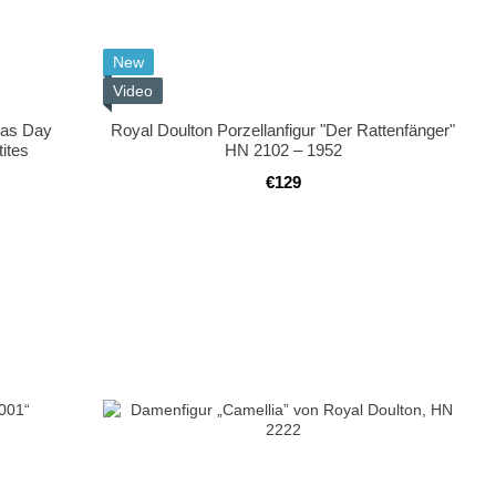
New
Video
mas Day
Royal Doulton Porzellanfigur "Der Rattenfänger"
ites
HN 2102 – 1952
€129