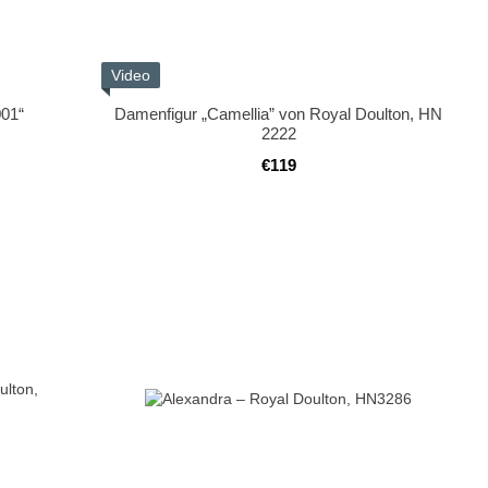
Video
001“
Damenfigur „Camellia” von Royal Doulton, HN
2222
€119