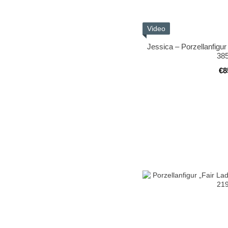
Video
Jessica – Porzellanfigu
38
€8