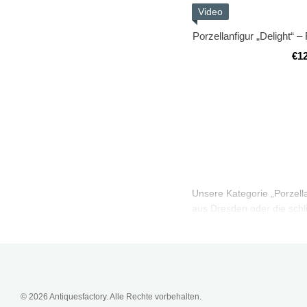
Video
Porzellanfigur „Delight“ 
€1
Unsere Kategorie „Porzella
aus Dresden oder die schl
© 2026 Antiquesfactory. Alle Rechte vorbehalten.