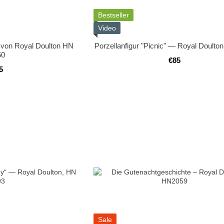
Bestseller
Video
r von Royal Doulton HN
Porzellanfigur "Picnic" — Royal Doulto
50
€85
5
Sale