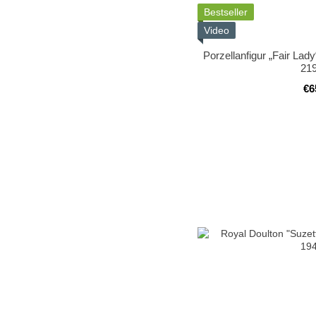
Bestseller
Video
Porzellanfigur „Fair La
21
€6