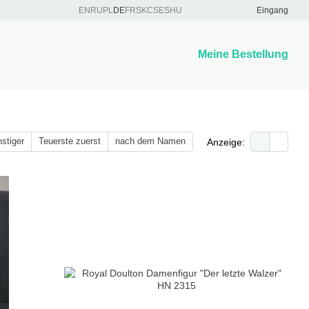
EN
RU
PL
DE
FR
SK
CS
ES
HU
Eingang
Meine Bestellung
stiger
Teuerste zuerst
nach dem Namen
Anzeige: