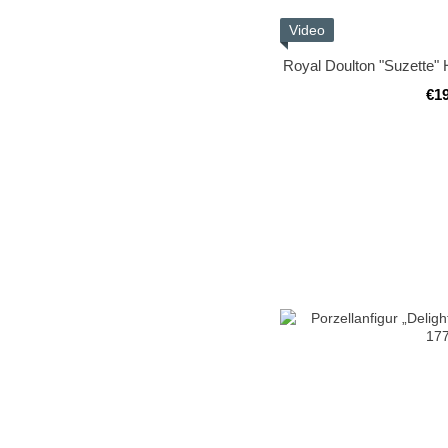
Video
Royal Doulton "Suzette"
€1