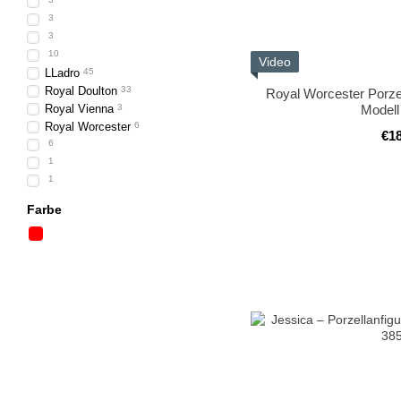
3
3
10
Video
LLadro
45
Royal Doulton
33
Royal Worcester Porzel
Royal Vienna
3
Modell
Royal Worcester
6
€1
6
1
1
Farbe