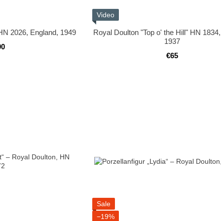
Video
 HN 2026, England, 1949
Royal Doulton "Top o' the Hill" HN 1834
1937
90
€65
Sale
−19%