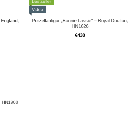
Bestseller
Video
, England,
Porzellanfigur „Bonnie Lassie“ – Royal Doulton,
HN1626
€430