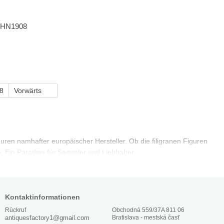
n, HN1908
8
Vorwärts
uren namhafter europäischer Hersteller. Ob die filigranen Figuren
e. Ein Paradies für Sammler und Liebhaber.
Kontaktinformationen
Obchodná 559/37A 811 06
Rückruf
Bratislava - mestská časť
antiquesfactory1@gmail.com