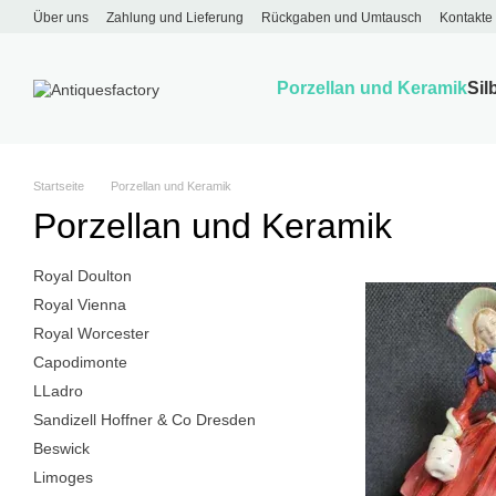
Перейти к основному контенту
Über uns
Zahlung und Lieferung
Rückgaben und Umtausch
Kontakte
Porzellan und Keramik
Sil
Startseite
Porzellan und Keramik
Porzellan und Keramik
Royal Doulton
Royal Vienna
Royal Worcester
Capodimonte
LLadro
Sandizell Hoffner & Co Dresden
Beswick
Limoges