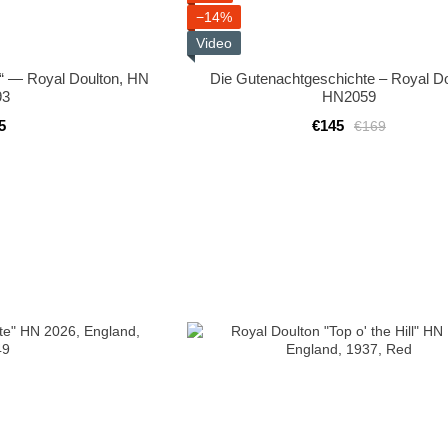
−14%
Video
dy“ — Royal Doulton, HN
Die Gutenachtgeschichte – Royal Do
93
HN2059
5
€145
€169