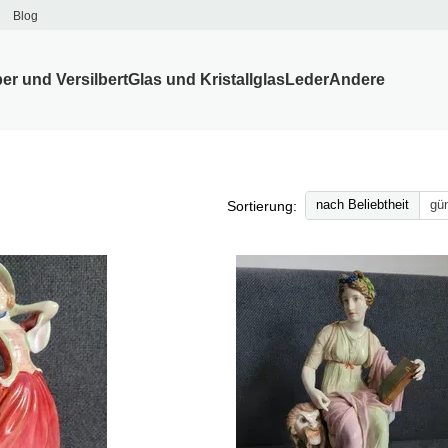
Blog
ber und Versilbert
Glas und Kristallglas
Leder
Andere
nach Beliebtheit
gün
Sortierung: