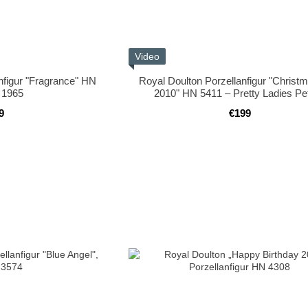
Video
nfigur "Fragrance" HN
Royal Doulton Porzellanfigur "Christ
 1965
2010" HN 5411 – Pretty Ladies Pet
9
€199