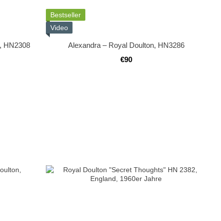
Bestseller
Video
n, HN2308
Alexandra – Royal Doulton, HN3286
€90