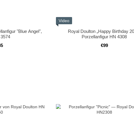
Video
lanfigur "Blue Angel",
Royal Doulton „Happy Birthday 2
 3574
Porzellanfigur HN 4308
85
€99