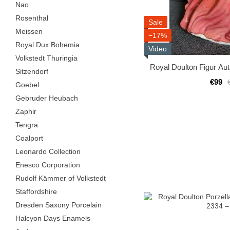
Nao
Rosenthal
Sale
Meissen
−17%
Royal Dux Bohemia
Video
Volkstedt Thuringia
Royal Doulton Figur A
Sitzendorf
€99
Goebel
Gebruder Heubach
Zaphir
Tengra
Coalport
Leonardo Collection
Enesco Corporation
Rudolf Kämmer of Volkstedt
Staffordshire
Dresden Saxony Porcelain
Halcyon Days Enamels