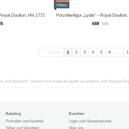
Video
– Royal Doulton, HN 1772
Porzellanfigur „Lydia“ – Royal Doulto
25
€69
€85
Zurück
1
2
3
4
5
6
...
1
n und Keramik“ vereint eine breite Auswahl an antiken und Vintage-Fig
ichte Eleganz von Lladro – jedes Stück erzählt seine eigene Geschicht
Katalog
Kunden
Porzellan und Keramik
Login zum Benutzerkonto
Silber und Versilbert
Über uns