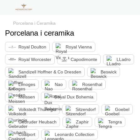
Porcelana i Ceramika
Porcelana i ceramika
Royal Doulton
Royal Vienna
Royal Worcester
Capodimonte
LLadro
Sandizell Hoffner & Co Dresden
Beswick
Limoges
Nao
Rosenthal
Meissen
Royal Dux Bohemia
Volkstedt Thuringia
Sitzendorf
Goebel
Gebruder Heubach
Zaphir
Tengra
Coalport
Leonardo Collection