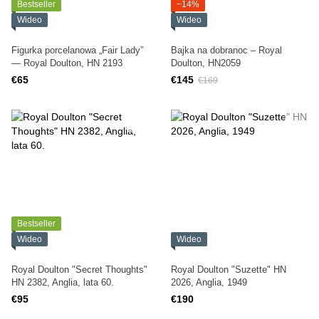
Bestseller
−14%
Wideo
Wideo
Figurka porcelanowa „Fair Lady”
Bajka na dobranoc – Royal
— Royal Doulton, HN 2193
Doulton, HN2059
€65
€145
€169
Bestseller
Wideo
Wideo
Royal Doulton "Secret Thoughts"
Royal Doulton "Suzette" HN
HN 2382, Anglia, lata 60.
2026, Anglia, 1949
€95
€190