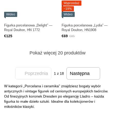
Wyprzedaż
−19%
Wideo
Wideo
Figurka porcelanowa „Delight” —
Figurka porcelanowa „Lydia” —
Royal Doulton, HN 1772
Royal Doulton, HN1908
€125
€69
€85
Pokaż więcej 20 produktów
Poprzednia
Następna
1
z 18
W kategorii „Porcelana i ceramika” znajdziesz bogaty wybór
antycznych i vintage figurek od cenionych europejskich twórców.
Od finezyjnych koronek Dresden po elegancję Lladro – każda
figurka to małe dzieło sztuki. Idealne dla kolekcjonerów i
miłośników klasyki.