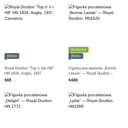
Bestseller
Wideo
Wideo
Royal Doulton "Top o' the Hill"
Figurka porcelanowa „Bonnie
HN 1834, Anglia, 1937
Lassie” — Royal Doulton,
HN1626
€65
€430