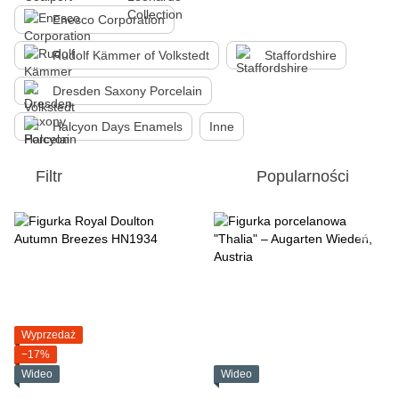
Enesco Corporation
Rudolf Kämmer of Volkstedt
Staffordshire
Dresden Saxony Porcelain
Halcyon Days Enamels
Inne
Filtr
Popularności
Wyprzedaż
−17%
Wideo
Wideo