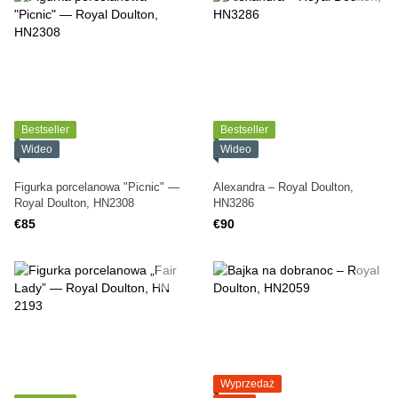
Bestseller
Bestseller
Wideo
Wideo
Figurka porcelanowa "Picnic" —
Alexandra – Royal Doulton,
Royal Doulton, HN2308
HN3286
€85
€90
Wyprzedaż