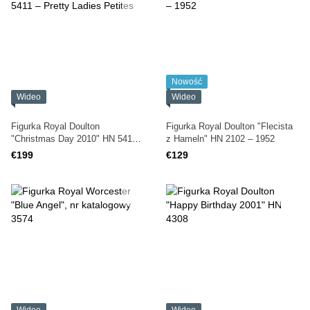
Nowość
Wideo
Wideo
Figurka Royal Doulton
Figurka Royal Doulton "Flecista
"Christmas Day 2010" HN 5411
z Hameln" HN 2102 – 1952
– Pretty Ladies Petites
€199
€129