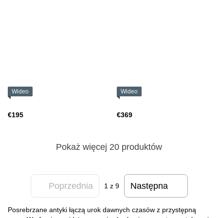
Wideo
Wideo
€195
€369
Pokaż więcej 20 produktów
Poprzednia
Następna
1
z 9
Posrebrzane antyki łączą urok dawnych czasów z przystępną