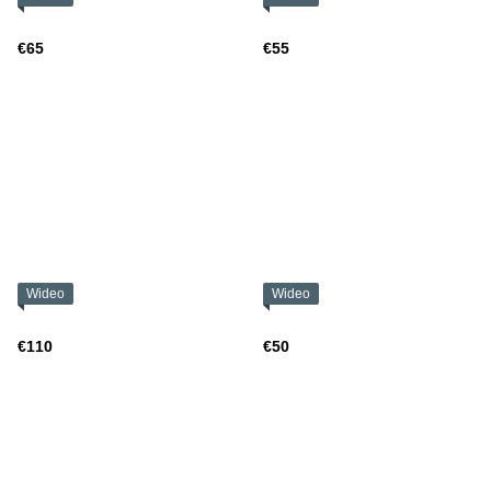
€65
€55
Wideo
Wideo
€110
€50