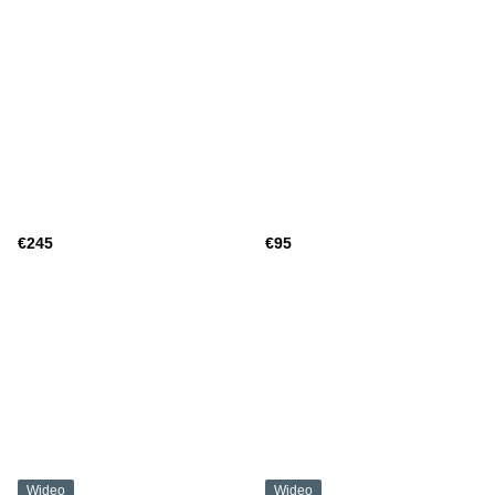
€245
€95
Wideo
Wideo