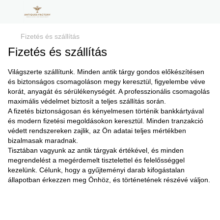
Fizetés és szállítás
Fizetés és szállítás
Világszerte szállítunk. Minden antik tárgy gondos előkészítésen
és biztonságos csomagoláson megy keresztül, figyelembe véve
korát, anyagát és sérülékenységét. A professzionális csomagolás
maximális védelmet biztosít a teljes szállítás során.
A fizetés biztonságosan és kényelmesen történik bankkártyával
és modern fizetési megoldásokon keresztül. Minden tranzakció
védett rendszereken zajlik, az Ön adatai teljes mértékben
bizalmasak maradnak.
Tisztában vagyunk az antik tárgyak értékével, és minden
megrendelést a megérdemelt tisztelettel és felelősséggel
kezelünk. Célunk, hogy a gyűjteményi darab kifogástalan
állapotban érkezzen meg Önhöz, és történetének részévé váljon.