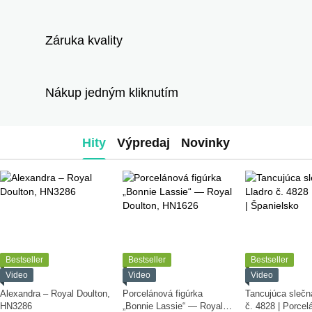
Záruka kvality
Nákup jedným kliknutím
Hity
Výpredaj
Novinky
Bestseller
Bestseller
Bestseller
Video
Video
Video
Alexandra – Royal Doulton,
Porcelánová figúrka
Tancujúca slečn
HN3286
„Bonnie Lassie“ — Royal
č. 4828 | Porcelá