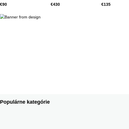
Doulton, HN1626
Španielsko
€90
€430
€135
Populárne kategórie