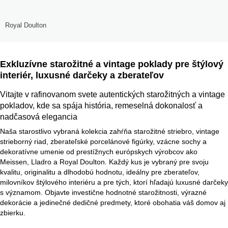
Royal Doulton
Exkluzívne starožitné a vintage poklady pre štýlový
interiér, luxusné darčeky a zberateľov
Vitajte v rafinovanom svete autentických starožitných a vintage
pokladov, kde sa spája história, remeselná dokonalosť a
nadčasová elegancia
Naša starostlivo vybraná kolekcia zahŕňa starožitné striebro, vintage
strieborný riad, zberateľské porcelánové figúrky, vzácne sochy a
dekoratívne umenie od prestížnych európskych výrobcov ako
Meissen, Lladro a Royal Doulton. Každý kus je vybraný pre svoju
kvalitu, originalitu a dlhodobú hodnotu, ideálny pre zberateľov,
milovníkov štýlového interiéru a pre tých, ktorí hľadajú luxusné darčeky
s významom. Objavte investične hodnotné starožitnosti, výrazné
dekorácie a jedinečné dedičné predmety, ktoré obohatia váš domov aj
zbierku.