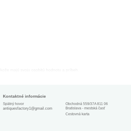
z kože majú svoju osobitú hodnotu a príbeh.
Kontaktné informácie
Obchodná 559/37A 811 06
Spätný hovor
Bratislava - mestská časť
antiquesfactory1@gmail.com
Cestovná karta