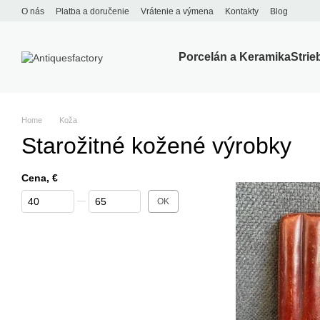
Перейти к основному контенту
O nás
Platba a doručenie
Vrátenie a výmena
Kontakty
Blog
Porcelán a Keramika
Strie
Home
Koža
Starožitné kožené výrobky
Cena, €
От Cena, €
До Cena, €
OK