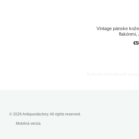
Vintage pánske kož
flakónmi,
€5
Kožené starožitnosti spája
© 2026 Antiquesfactory. All rights reserved.
Mobilná verzia