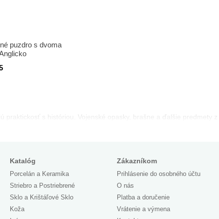
ené puzdro s dvoma
 Anglicko
5
jú praktickosť s históriou. Vojenské opasky, brašne a ďalšie predmety 
Katalóg
Zákazníkom
Porcelán a Keramika
Prihlásenie do osobného účtu
Striebro a Postriebrené
O nás
Sklo a Krištáľové Sklo
Platba a doručenie
Koža
Vrátenie a výmena