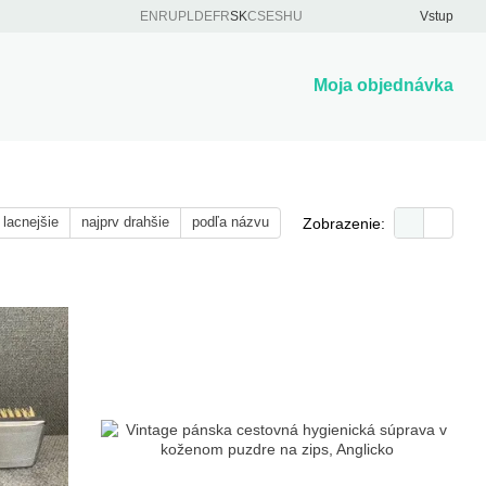
EN
RU
PL
DE
FR
SK
CS
ES
HU
Vstup
Moja objednávka
 lacnejšie
najprv drahšie
podľa názvu
Zobrazenie: