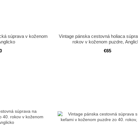
ická súprava v koženom
Vintage pánska cestovná holiaca súpra
Anglicko
rokov v koženom puzdre, Angli
0
€65