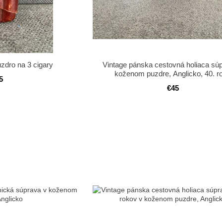
zdro na 3 cigary
Vintage pánska cestovná holiaca sú
koženom puzdre, Anglicko, 40. r
5
€45