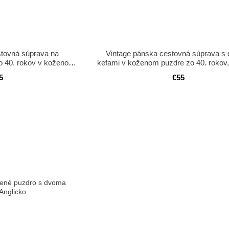
stovná súprava na
Vintage pánska cestovná súprava s
 zo 40. rokov v koženom
kefami v koženom puzdre zo 40. rokov,
Anglicko
5
€55