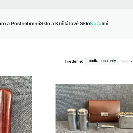
bro a Postriebrené
Sklo a Krištáľové Sklo
Koža
Iné
podľa popularity
najprv
Triedenie: