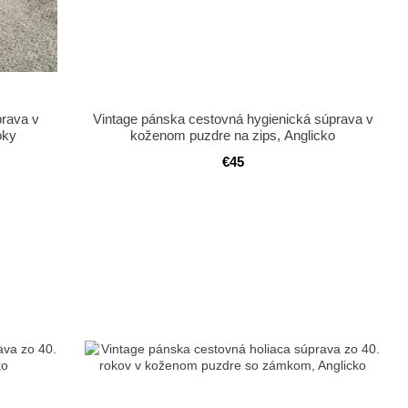
prava v
Vintage pánska cestovná hygienická súprava v
oky
koženom puzdre na zips, Anglicko
€45